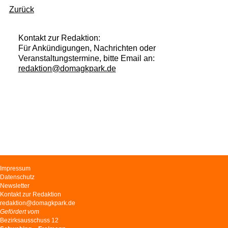
Zurück
Kontakt zur Redaktion:
Für Ankündigungen, Nachrichten oder
Veranstaltungstermine, bitte Email an:
redaktion@domagkpark.de
Navigation
Impressum
überspringen
Datenschutz
Newsletter
Kontakt zur Redaktion
redaktion@domagkpark.de
Gefördert vom
Bezirksausschuss 12