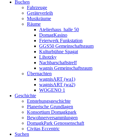
Buchen
Fahrzeuge
Geräteverleih
Musikräume
Räume
Atelierhaus_halle 50
DomagKasino
Feierwerk Funkstation
GGS50 Gemeinschaftsraum
Kulturbühne Spagat
Lihotzky
Nachbarschaftstreff
wagnis Gemeinschaftsraum
Übernachten
wagnisART (wa1)
wagnisART (wa2)
WOGENO 1
Geschichte
Entstehungsgeschichte
Planerische Grundlagen
Konsortium Domagkpark
Bewohnerversammlungen
DomagkPark Genossenschaft
Civitas Eccentric
Suchen