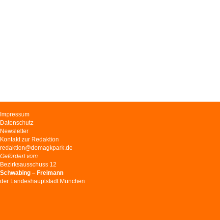
Navigation
Impressum
überspringen
Datenschutz
Newsletter
Kontakt zur Redaktion
redaktion@domagkpark.de
Gefördert vom
Bezirksausschuss 12
Schwabing – Freimann
der Landeshauptstadt München