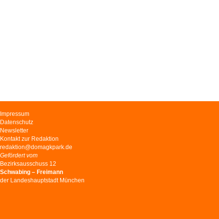
Navigation
Impressum
überspringen
Datenschutz
Newsletter
Kontakt zur Redaktion
redaktion@domagkpark.de
Gefördert vom
Bezirksausschuss 12
Schwabing – Freimann
der Landeshauptstadt München