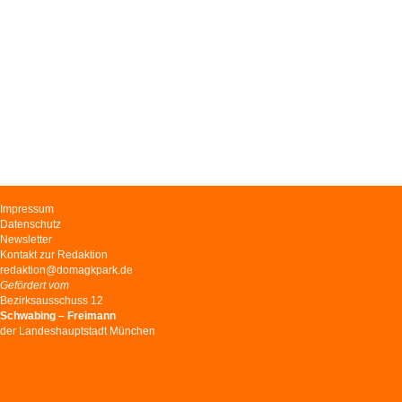
Navigation
Impressum
überspringen
Datenschutz
Newsletter
Kontakt zur Redaktion
redaktion@domagkpark.de
Gefördert vom
Bezirksausschuss 12
Schwabing – Freimann
der Landeshauptstadt München