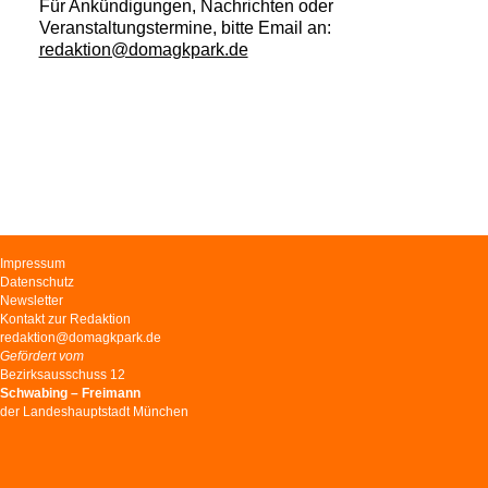
Für Ankündigungen, Nachrichten oder
Veranstaltungstermine, bitte Email an:
redaktion@domagkpark.de
Navigation
Impressum
überspringen
Datenschutz
Newsletter
Kontakt zur Redaktion
redaktion@domagkpark.de
Gefördert vom
Bezirksausschuss 12
Schwabing – Freimann
der Landeshauptstadt München