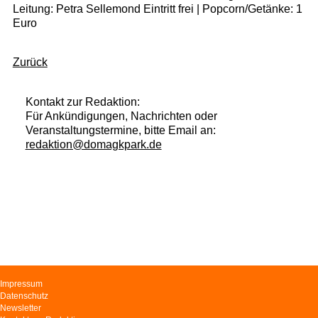
Leitung: Petra Sellemond Eintritt frei | Popcorn/Getänke: 1
Euro
Zurück
Kontakt zur Redaktion:
Für Ankündigungen, Nachrichten oder
Veranstaltungstermine, bitte Email an:
redaktion@domagkpark.de
Navigation
Impressum
überspringen
Datenschutz
Newsletter