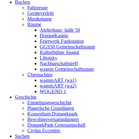
Buchen
Fahrzeuge
Geräteverleih
Musikräume
Räume
Atelierhaus_halle 50
DomagKasino
Feierwerk Funkstation
GGS50 Gemeinschaftsraum
Kulturbühne Spagat
Lihotzky
Nachbarschaftstreff
wagnis Gemeinschaftsraum
Übernachten
wagnisART (wa1)
wagnisART (wa2)
WOGENO 1
Geschichte
Entstehungsgeschichte
Planerische Grundlagen
Konsortium Domagkpark
Bewohnerversammlungen
DomagkPark Genossenschaft
Civitas Eccentric
Suchen