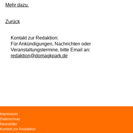
Mehr dazu.
Zurück
Kontakt zur Redaktion:
Für Ankündigungen, Nachrichten oder
Veranstaltungstermine, bitte Email an:
redaktion@domagkpark.de
Navigation
Impressum
überspringen
Datenschutz
Newsletter
Kontakt zur Redaktion