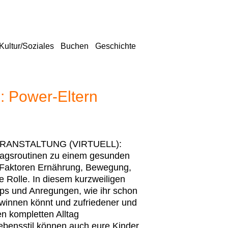
Kultur/Soziales
Buchen
Geschichte
): Power-Eltern
O-VERANSTALTUNG (VIRTUELL):
tagsroutinen zu einem gesunden
ie Faktoren Ernährung, Bewegung,
 Rolle. In diesem kurzweiligen
pps und Anregungen, wie ihr schon
winnen könnt und zufriedener und
n kompletten Alltag
ensstil können auch eure Kinder