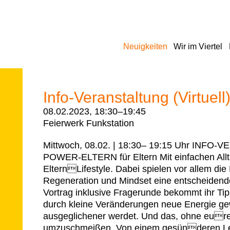
Navigation
Neuigkeiten
Wir im Viertel
überspringen
Info-Veranstaltung (Virtuell
08.02.2023, 18:30–19:45
Feierwerk Funkstation
Mittwoch, 08.02. | 18:30– 19:15 Uhr INF
POWER-ELTERN für Eltern Mit einfachen All
ElternLifestyle. Dabei spielen vor allem d
Regeneration und Mindset eine entscheidende
Vortrag inklusive Fragerunde bekommt ihr Ti
durch kleine Veränderungen neue Energie ge
ausgeglichener werdet. Und das, ohne eure
umzuschmeißen. Von einem gesünderen Leb