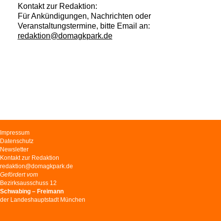
Kontakt zur Redaktion:
Für Ankündigungen, Nachrichten oder
Veranstaltungstermine, bitte Email an:
redaktion@domagkpark.de
Navigation
Impressum
überspringen
Datenschutz
Newsletter
Kontakt zur Redaktion
redaktion@domagkpark.de
Gefördert vom
Bezirksausschuss 12
Schwabing – Freimann
der Landeshauptstadt München