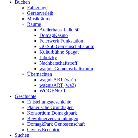
Buchen
Fahrzeuge
Geräteverleih
Musikräume
Räume
Atelierhaus_halle 50
DomagKasino
Feierwerk Funkstation
GGS50 Gemeinschaftsraum
Kulturbühne Spagat
Lihotzky
Nachbarschaftstreff
wagnis Gemeinschaftsraum
Übernachten
wagnisART (wa1)
wagnisART (wa2)
WOGENO 1
Geschichte
Entstehungsgeschichte
Planerische Grundlagen
Konsortium Domagkpark
Bewohnerversammlungen
DomagkPark Genossenschaft
Civitas Eccentric
Suchen