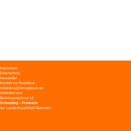
Navigation
Impressum
überspringen
Datenschutz
Newsletter
Kontakt zur Redaktion
redaktion@domagkpark.de
Gefördert vom
Bezirksausschuss 12
Schwabing – Freimann
der Landeshauptstadt München