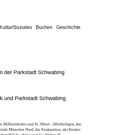
Kultur/Soziales
Buchen
Geschichte
n der Parkstadt Schwabing
rk und Parkstadt Schwabing
Milbertshofen und St. Albert - Allerheiligen, das
einde München Nord, die Funkstation, der Kinder-
aftstreff Schwabing und das Wohncafé