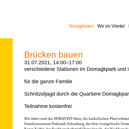
Navigation
Neuigkeiten
Wir im Viertel
überspringen
Brücken bauen
31.07.2021, 14:00–17:00
verschiedene Stationen im Domagkpark und i
für die ganze Familie
Schnitzeljagd durch die Quartiere Domagkpa
Teilnahme kostenfrei
Mit dabei sind das HORIZONT-Haus, die katholischen Pfarrverbände 
Familienzentrum Parkstadt Schwabing, die freie evangelische Gem
Kunst-Koffer, der Nachbarschaftstreff Domagkpark, der Nachbarsch