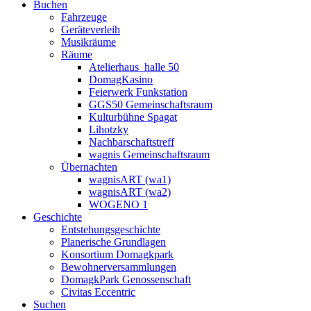
Buchen
Fahrzeuge
Geräteverleih
Musikräume
Räume
Atelierhaus_halle 50
DomagKasino
Feierwerk Funkstation
GGS50 Gemeinschaftsraum
Kulturbühne Spagat
Lihotzky
Nachbarschaftstreff
wagnis Gemeinschaftsraum
Übernachten
wagnisART (wa1)
wagnisART (wa2)
WOGENO 1
Geschichte
Entstehungsgeschichte
Planerische Grundlagen
Konsortium Domagkpark
Bewohnerversammlungen
DomagkPark Genossenschaft
Civitas Eccentric
Suchen