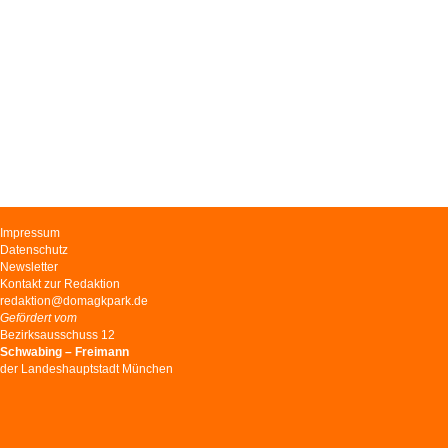
Navigation
Impressum
überspringen
Datenschutz
Newsletter
Kontakt zur Redaktion
redaktion@domagkpark.de
Gefördert vom
Bezirksausschuss 12
Schwabing – Freimann
der Landeshauptstadt München