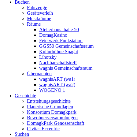
Buchen
Fahrzeuge
Geräteverleih
Musikräume
Räume
Atelierhaus_halle 50
DomagKasino
Feierwerk Funkstation
GGS50 Gemeinschaftsraum
Kulturbühne Spagat
Lihotzky
Nachbarschaftstreff
wagnis Gemeinschaftsraum
Übernachten
wagnisART (wa1)
wagnisART (wa2)
WOGENO 1
Geschichte
Entstehungsgeschichte
Planerische Grundlagen
Konsortium Domagkpark
Bewohnerversammlungen
DomagkPark Genossenschaft
Civitas Eccentric
Suchen