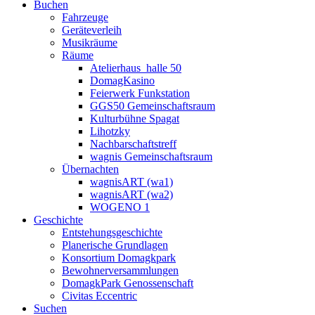
Buchen
Fahrzeuge
Geräteverleih
Musikräume
Räume
Atelierhaus_halle 50
DomagKasino
Feierwerk Funkstation
GGS50 Gemeinschaftsraum
Kulturbühne Spagat
Lihotzky
Nachbarschaftstreff
wagnis Gemeinschaftsraum
Übernachten
wagnisART (wa1)
wagnisART (wa2)
WOGENO 1
Geschichte
Entstehungsgeschichte
Planerische Grundlagen
Konsortium Domagkpark
Bewohnerversammlungen
DomagkPark Genossenschaft
Civitas Eccentric
Suchen