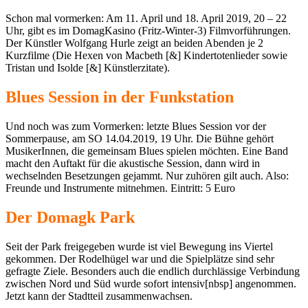
Schon mal vormerken: Am 11. April und 18. April 2019, 20 – 22
Uhr, gibt es im DomagKasino (Fritz-Winter-3) Filmvorführungen.
Der Künstler Wolfgang Hurle zeigt an beiden Abenden je 2
Kurzfilme (Die Hexen von Macbeth [&] Kindertotenlieder sowie
Tristan und Isolde [&] Künstlerzitate).
Blues Session in der Funkstation
Und noch was zum Vormerken: letzte Blues Session vor der
Sommerpause, am SO 14.04.2019, 19 Uhr. Die Bühne gehört
MusikerInnen, die gemeinsam Blues spielen möchten. Eine Band
macht den Auftakt für die akustische Session, dann wird in
wechselnden Besetzungen gejammt. Nur zuhören gilt auch. Also:
Freunde und Instrumente mitnehmen. Eintritt: 5 Euro
Der Domagk Park
Seit der Park freigegeben wurde ist viel Bewegung ins Viertel
gekommen. Der Rodelhügel war und die Spielplätze sind sehr
gefragte Ziele. Besonders auch die endlich durchlässige Verbindung
zwischen Nord und Süd wurde sofort intensiv[nbsp] angenommen.
Jetzt kann der Stadtteil zusammenwachsen.