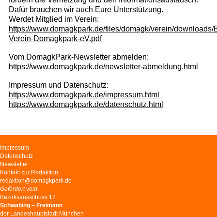
Dafür brauchen wir auch Eure Unterstützung.
Werdet Mitglied im Verein:
https://www.domagkpark.de/files/domagk/verein/downloads/Bei
Verein-Domagkpark-eV.pdf
Vom DomagkPark-Newsletter abmelden:
https://www.domagkpark.de/newsletter-abmeldung.html
Impressum und Datenschutz:
https://www.domagkpark.de/impressum.html
https://www.domagkpark.de/datenschutz.html
Navigation
Impressum
überspringen
Datenschutz
Newsletter
Kontakt zur Redaktion
redaktion@domagkpark.de
Gefördert vom
Bezirksausschuss 12
Schwabing – Freimann
der Landeshauptstadt München