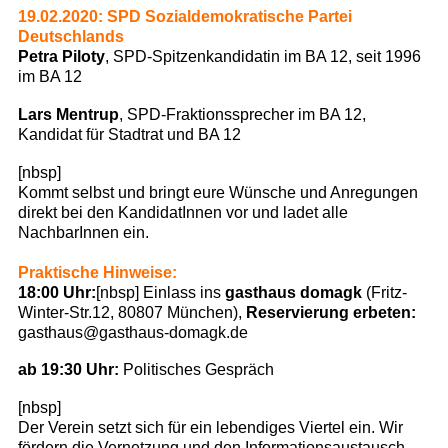
19.02.2020: SPD Sozialdemokratische Partei
Deutschlands
Petra Piloty
, SPD-Spitzenkandidatin im BA 12, seit 1996
im BA 12
Lars Mentrup
, SPD-Fraktionssprecher im BA 12,
Kandidat für Stadtrat und BA 12
[nbsp]
Kommt selbst und bringt eure Wünsche und Anregungen
direkt bei den KandidatInnen vor und ladet alle
NachbarInnen ein.
Praktische Hinweise:
18:00 Uhr:
[nbsp] Einlass ins
gasthaus domagk
(Fritz-
Winter-Str.12, 80807 München),
Reservierung erbeten:
gasthaus@gasthaus-domagk.de
ab 19:30 Uhr:
Politisches Gespräch
[nbsp]
Der Verein setzt sich für ein lebendiges Viertel ein. Wir
fördern die Vernetzung und den Informationsaustausch.