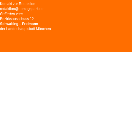
Kontakt zur Redaktion
redaktion@domagkpark.de
Gefördert vom
Bezirksausschuss 12
Schwabing – Freimann
der Landeshauptstadt München