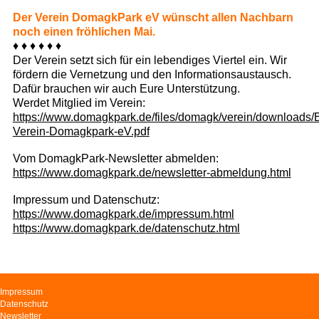
Der Verein DomagkPark eV wünscht allen Nachbarn
noch einen fröhlichen Mai.
♦ ♦ ♦ ♦ ♦ ♦
Der Verein setzt sich für ein lebendiges Viertel ein. Wir
fördern die Vernetzung und den Informationsaustausch.
Dafür brauchen wir auch Eure Unterstützung.
Werdet Mitglied im Verein:
https://www.domagkpark.de/files/domagk/verein/downloads/Bei
Verein-Domagkpark-eV.pdf
Vom DomagkPark-Newsletter abmelden:
https://www.domagkpark.de/newsletter-abmeldung.html
Impressum und Datenschutz:
https://www.domagkpark.de/impressum.html
https://www.domagkpark.de/datenschutz.html
Navigation
Impressum
überspringen
Datenschutz
Newsletter