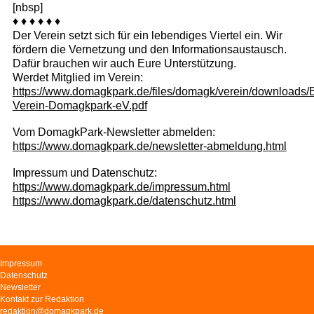
[nbsp]
♦ ♦ ♦ ♦ ♦ ♦
Der Verein setzt sich für ein lebendiges Viertel ein. Wir
fördern die Vernetzung und den Informationsaustausch.
Dafür brauchen wir auch Eure Unterstützung.
Werdet Mitglied im Verein:
https://www.domagkpark.de/files/domagk/verein/downloads/Bei
Verein-Domagkpark-eV.pdf
Vom DomagkPark-Newsletter abmelden:
https://www.domagkpark.de/newsletter-abmeldung.html
Impressum und Datenschutz:
https://www.domagkpark.de/impressum.html
https://www.domagkpark.de/datenschutz.html
Navigation
Impressum
überspringen
Datenschutz
Newsletter
Kontakt zur Redaktion
redaktion@domagkpark.de