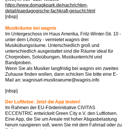
https://www.domagkpark.de/nachrichten-
detail/paedagogische-fachkraft-gesucht.html
[nbsp]
Musikräume bei
wagnis
Im Untergeschoss im Haus Amerika, Fritz-Winter-Str. 10 -
unter dem Lihotzy - vermietet
wagnis
drei
Musikübungsräume. Unterschiedlich groß und
unterschiedlich ausgestattet sind die Räume ideal für
Chorproben, Soloübungen, Musikunterricht und
Bandproben.
Wenn Sie als Musiker langfristig bei
wagnis
ein zweites
Zuhause finden wollen, dann schicken Sie bitte eine E-
Mail an: wagnisart-musikraeume@wagnis.info
[nbsp]
Der Luftlotse: Jetzt die App testen!
Im Rahmen der EU-Förderinitiative CIVITAS
ECCENTRIC entwickelt Green City e.V. den Luftlotsen.
Eine App, die Sie um Areale mit hoher Abgasbelastung
herum navigieren soll, wenn Sie mit dem Fahrrad oder zu