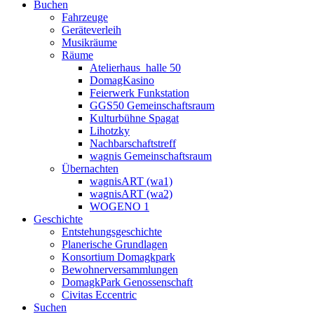
Buchen
Fahrzeuge
Geräteverleih
Musikräume
Räume
Atelierhaus_halle 50
DomagKasino
Feierwerk Funkstation
GGS50 Gemeinschaftsraum
Kulturbühne Spagat
Lihotzky
Nachbarschaftstreff
wagnis Gemeinschaftsraum
Übernachten
wagnisART (wa1)
wagnisART (wa2)
WOGENO 1
Geschichte
Entstehungsgeschichte
Planerische Grundlagen
Konsortium Domagkpark
Bewohnerversammlungen
DomagkPark Genossenschaft
Civitas Eccentric
Suchen