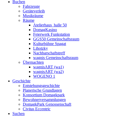
Buchen
Fahrzeuge
Geräteverleih
Musikräume
Räume
Atelierhaus_halle 50
DomagKasino
Feierwerk Funkstation
GGS50 Gemeinschaftsraum
Kulturbühne Spagat
Lihotzky
Nachbarschaftstreff
wagnis Gemeinschaftsraum
Übernachten
wagnisART (wa1)
wagnisART (wa2)
WOGENO 1
Geschichte
Entstehungsgeschichte
Planerische Grundlagen
Konsortium Domagkpark
Bewohnerversammlungen
DomagkPark Genossenschaft
Civitas Eccentric
Suchen