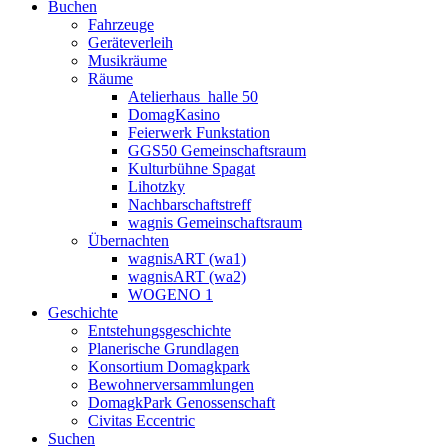
Buchen
Fahrzeuge
Geräteverleih
Musikräume
Räume
Atelierhaus_halle 50
DomagKasino
Feierwerk Funkstation
GGS50 Gemeinschaftsraum
Kulturbühne Spagat
Lihotzky
Nachbarschaftstreff
wagnis Gemeinschaftsraum
Übernachten
wagnisART (wa1)
wagnisART (wa2)
WOGENO 1
Geschichte
Entstehungsgeschichte
Planerische Grundlagen
Konsortium Domagkpark
Bewohnerversammlungen
DomagkPark Genossenschaft
Civitas Eccentric
Suchen