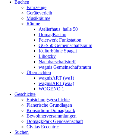
Buchen
Fahrzeuge
Geräteverleih
Musikräume
Räume
Atelierhaus_halle 50
DomagKasino
Feierwerk Funkstation
GGS50 Gemeinschaftsraum
Kulturbühne Spagat
Lihotzky
Nachbarschaftstreff
wagnis Gemeinschaftsraum
Übernachten
wagnisART (wa1)
wagnisART (wa2)
WOGENO 1
Geschichte
Entstehungsgeschichte
Planerische Grundlagen
Konsortium Domagkpark
Bewohnerversammlungen
DomagkPark Genossenschaft
Civitas Eccentric
Suchen