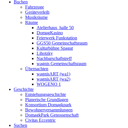
Buchen
Fahrzeuge
Geräteverleih
Musikräume
Räume
Atelierhaus_halle 50
DomagKasino
Feierwerk Funkstation
GGS50 Gemeinschaftsraum
Kulturbühne Spagat
Lihotzky
Nachbarschaftstreff
wagnis Gemeinschaftsraum
Übernachten
wagnisART (wa1)
wagnisART (wa2)
WOGENO 1
Geschichte
Entstehungsgeschichte
Planerische Grundlagen
Konsortium Domagkpark
Bewohnerversammlungen
DomagkPark Genossenschaft
Civitas Eccentric
Suchen