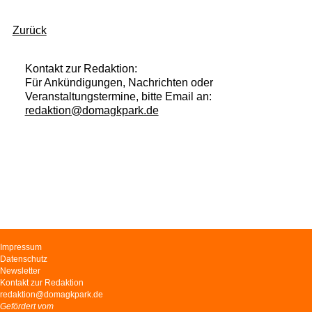
Zurück
Kontakt zur Redaktion:
Für Ankündigungen, Nachrichten oder
Veranstaltungstermine, bitte Email an:
redaktion@domagkpark.de
Navigation
Impressum
überspringen
Datenschutz
Newsletter
Kontakt zur Redaktion
redaktion@domagkpark.de
Gefördert vom