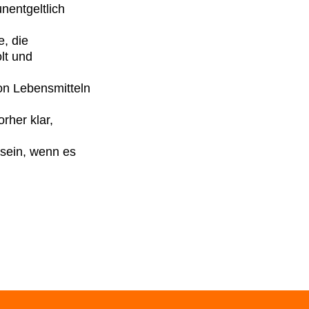
nentgeltlich
e, die
lt und
on Lebensmitteln
orher klar,
 sein, wenn es