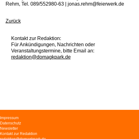
Rehm, Tel. 089/552980-63 | jonas.rehm@feierwerk.de
Zurück
Kontakt zur Redaktion:
Für Ankündigungen, Nachrichten oder
Veranstaltungstermine, bitte Email an:
redaktion@domagkpark.de
Navigation
Impressum
überspringen
Datenschutz
Newsletter
Kontakt zur Redaktion
redaktion@domagkpark.de