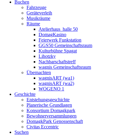
Buchen
Fahrzeuge
Geräteverleih
Musikräume
Räume
Atelierhaus_halle 50
DomagKasino
Feierwerk Funkstation
GGS50 Gemeinschaftsraum
Kulturbühne Spagat
Lihotzky
Nachbarschaftstreff
wagnis Gemeinschaftsraum
Übernachten
wagnisART (wa1)
wagnisART (wa2)
WOGENO 1
Geschichte
Entstehungsgeschichte
Planerische Grundlagen
Konsortium Domagkpark
Bewohnerversammlungen
DomagkPark Genossenschaft
Civitas Eccentric
Suchen