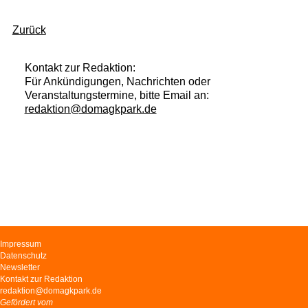
Zurück
Kontakt zur Redaktion:
Für Ankündigungen, Nachrichten oder
Veranstaltungstermine, bitte Email an:
redaktion@domagkpark.de
Navigation
Impressum
überspringen
Datenschutz
Newsletter
Kontakt zur Redaktion
redaktion@domagkpark.de
Gefördert vom