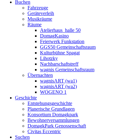
Buchen
Fahrzeuge
Geräteverleih
Musikräume
Räume
Atelierhaus_halle 50
DomagKasino
Feierwerk Funkstation
GGS50 Gemeinschaftsraum
Kulturbühne Spagat
Lihotzky
Nachbarschaftstreff
wagnis Gemeinschaftsraum
Übernachten
wagnisART (wa1)
wagnisART (wa2)
WOGENO 1
Geschichte
Entstehungsgeschichte
Planerische Grundlagen
Konsortium Domagkpark
Bewohnerversammlungen
DomagkPark Genossenschaft
Civitas Eccentric
Suchen