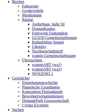
Buchen
Fahrzeuge
Geräteverleih
Musikräume
Räume
Atelierhaus_halle 50
DomagKasino
Feierwerk Funkstation
GGS50 Gemeinschaftsraum
Kulturbühne Spagat
Lihotzky
Nachbarschaftstreff
wagnis Gemeinschaftsraum
Übernachten
wagnisART (wa1)
wagnisART (wa2)
WOGENO 1
Geschichte
Entstehungsgeschichte
Planerische Grundlagen
Konsortium Domagkpark
Bewohnerversammlungen
DomagkPark Genossenschaft
Civitas Eccentric
Suchen