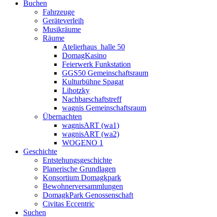
Buchen
Fahrzeuge
Geräteverleih
Musikräume
Räume
Atelierhaus_halle 50
DomagKasino
Feierwerk Funkstation
GGS50 Gemeinschaftsraum
Kulturbühne Spagat
Lihotzky
Nachbarschaftstreff
wagnis Gemeinschaftsraum
Übernachten
wagnisART (wa1)
wagnisART (wa2)
WOGENO 1
Geschichte
Entstehungsgeschichte
Planerische Grundlagen
Konsortium Domagkpark
Bewohnerversammlungen
DomagkPark Genossenschaft
Civitas Eccentric
Suchen