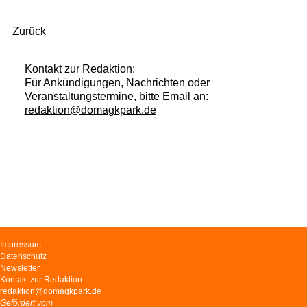
Zurück
Kontakt zur Redaktion:
Für Ankündigungen, Nachrichten oder
Veranstaltungstermine, bitte Email an:
redaktion@domagkpark.de
Navigation
Impressum
überspringen
Datenschutz
Newsletter
Kontakt zur Redaktion
redaktion@domagkpark.de
Gefördert vom