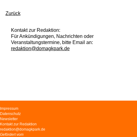
Zurück
Kontakt zur Redaktion:
Für Ankündigungen, Nachrichten oder
Veranstaltungstermine, bitte Email an:
redaktion@domagkpark.de
Navigation
Impressum
überspringen
Datenschutz
Newsletter
Kontakt zur Redaktion
redaktion@domagkpark.de
Gefördert vom