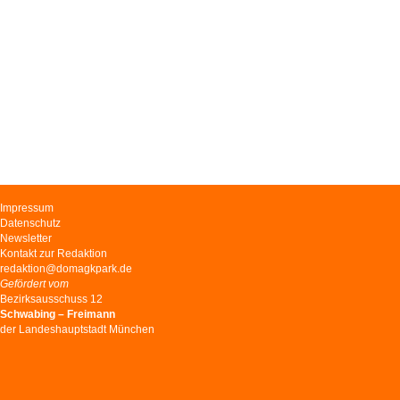
Navigation
Impressum
überspringen
Datenschutz
Newsletter
Kontakt zur Redaktion
redaktion@domagkpark.de
Gefördert vom
Bezirksausschuss 12
Schwabing – Freimann
der Landeshauptstadt München