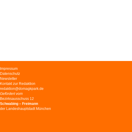
Navigation
Impressum
überspringen
Datenschutz
Newsletter
Kontakt zur Redaktion
redaktion@domagkpark.de
Gefördert vom
Bezirksausschuss 12
Schwabing – Freimann
der Landeshauptstadt München